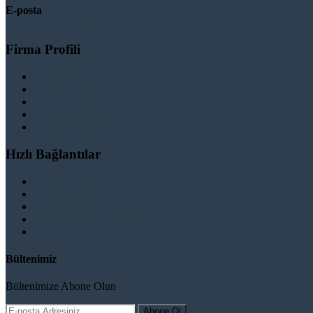
E-posta
info@binaguclendir.com
Firma Profili
Hakkımızda
Hizmet Verdiğimiz Bölgeler
Paydaşlarımız
İş Birliği Teklifleri
Şartlar ve Koşullar
Hızlı Bağlantılar
Güçlendirme
Hizmetlerimiz
Kentsel Dönüşüm
Test & Analiz & Rapor
İletişim
Bültenimiz
Bültenimize Abone Olun
Abone Ol