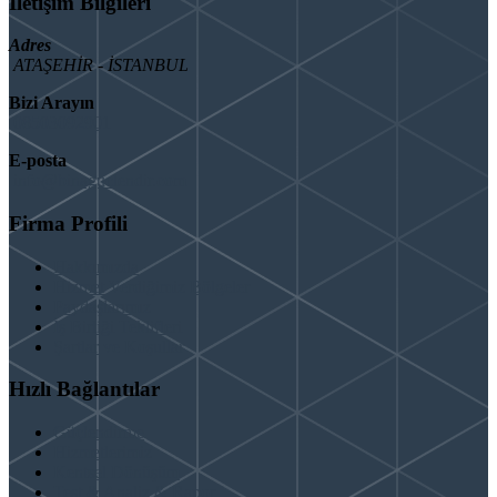
İletişim Bilgileri
Adres
ATAŞEHİR - İSTANBUL
Bizi Arayın
08503092901
E-posta
info@binaguclendir.com
Firma Profili
Hakkımızda
Hizmet Verdiğimiz Bölgeler
Paydaşlarımız
İş Birliği Teklifleri
Şartlar ve Koşullar
Hızlı Bağlantılar
Güçlendirme
Hizmetlerimiz
Kentsel Dönüşüm
Test & Analiz & Rapor