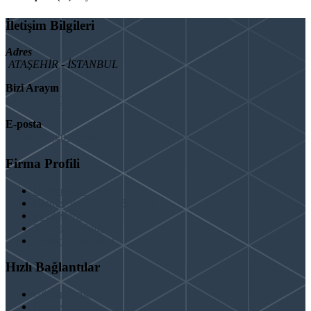
İletişim Bilgileri
Adres
ATAŞEHİR - İSTANBUL
Bizi Arayın
08503092901
E-posta
info@binaguclendir.com
Firma Profili
Hakkımızda
Hizmet Verdiğimiz Bölgeler
Paydaşlarımız
İş Birliği Teklifleri
Şartlar ve Koşullar
Hızlı Bağlantılar
Güçlendirme
Hizmetlerimiz