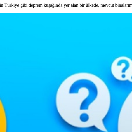
n Türkiye gibi deprem kuşağında yer alan bir ülkede, mevcut binaları