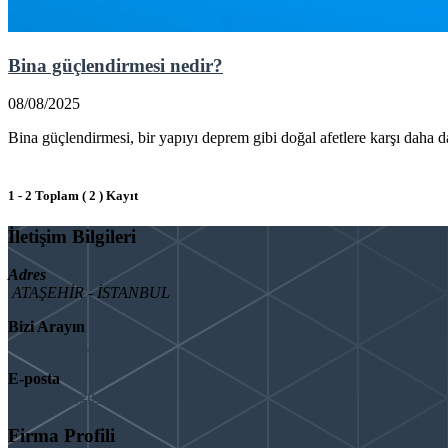
Bina güçlendirmesi nedir?
08/08/2025
Bina güçlendirmesi, bir yapıyı deprem gibi doğal afetlere karşı daha day
1 - 2 Toplam ( 2 ) Kayıt
İletişim Bilgileri
Adres
ATAŞEHİR - İSTANBUL
Bizi Arayın
08503092901
E-posta
info@binaguclendir.com
Firma Profili