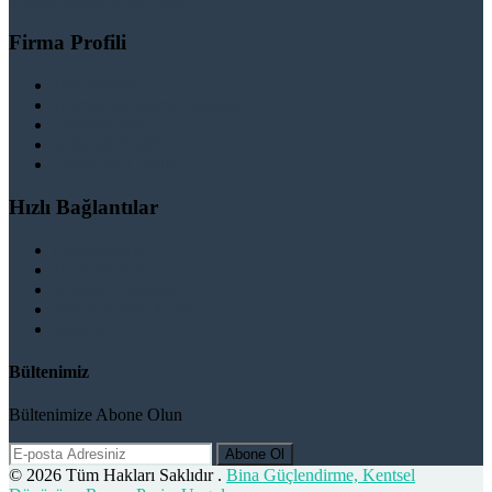
info@binaguclendir.com
Firma Profili
Hakkımızda
Hizmet Verdiğimiz Bölgeler
Paydaşlarımız
İş Birliği Teklifleri
Şartlar ve Koşullar
Hızlı Bağlantılar
Güçlendirme
Hizmetlerimiz
Kentsel Dönüşüm
Test & Analiz & Rapor
İletişim
Bültenimiz
Bültenimize Abone Olun
Abone Ol
© 2026 Tüm Hakları Saklıdır .
Bina Güçlendirme, Kentsel