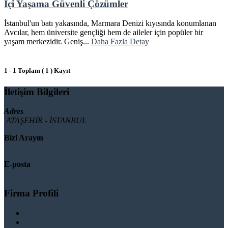
İçi Yaşama Güvenli Çözümler
İstanbul'un batı yakasında, Marmara Denizi kıyısında konumlanan
Avcılar, hem üniversite gençliği hem de aileler için popüler bir
yaşam merkezidir. Geniş...
Daha Fazla Detay
1 - 1 Toplam ( 1 ) Kayıt
İletişim Bilgileri
Adres
ATAŞEHİR - İSTANBUL
Bizi Arayın
08503092901
E-posta
info@binaguclendir.com
Firma Profili
Hakkımızda
Hizmet Verdiğimiz Bölgeler