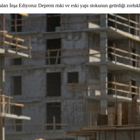
ı İnşa Ediyoruz Deprem riski ve eski yapı stokunun getirdiği zorlukl