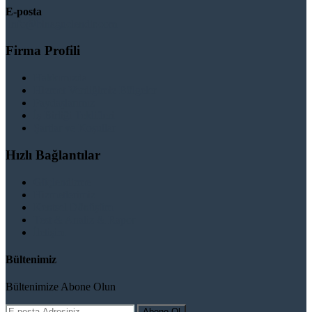
E-posta
info@binaguclendir.com
Firma Profili
Hakkımızda
Hizmet Verdiğimiz Bölgeler
Paydaşlarımız
İş Birliği Teklifleri
Şartlar ve Koşullar
Hızlı Bağlantılar
Güçlendirme
Hizmetlerimiz
Kentsel Dönüşüm
Test & Analiz & Rapor
İletişim
Bültenimiz
Bültenimize Abone Olun
Abone Ol