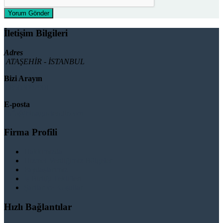
Yorum Gönder
İletişim Bilgileri
Adres
ATAŞEHİR - İSTANBUL
Bizi Arayın
08503092901
E-posta
info@binaguclendir.com
Firma Profili
Hakkımızda
Hizmet Verdiğimiz Bölgeler
Paydaşlarımız
İş Birliği Teklifleri
Şartlar ve Koşullar
Hızlı Bağlantılar